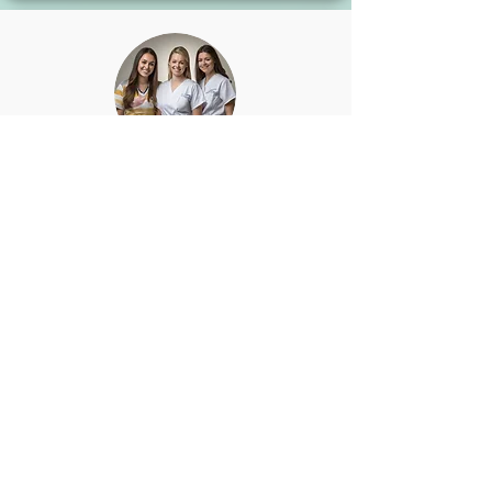
Personal
Pasantes, Residentes de Pediatría,
Enfermeros en formación
Colaboramos con varias universidades
locales y la Facultad de Medicina de
UCSF para brindar capacitación a
pasantes de psicología y habla y
lenguaje, así como a estudiantes,
residentes de pediatría y enfermeras
practicantes en capacitación.
Como resultado, estamos orgullosos de
contar regularmente con pasantes,